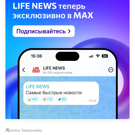
Алёна Темирчиева