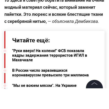
то здесь я советую обратить внимание на очень
модный материал сейчас, который заменит
пайетки. Это люрекс и всякие блестящие ткани
с серебряной нитью,
— объяснила Дембикова.
Читайте ещё:
"Руки вверх! На колени!" ФСБ показала
кадры задержания террористов ИГИЛ в
Махачкале
В России число заразившихся
коронавирусом превысило три миллиона
"Мы не воюем мясом". На Украине
раскритиковали Зеленского за идею о
всеобщей мобилизации
©
2026
News Media Holding.
Все права защищены