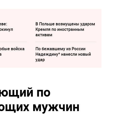
еве:
В Польше возмущены ударом
окинул
Кремля по иностранным
активам
собые войска
По бежавшему из России
в
Надеждину* нанесли новый
удар
ующий по
ьющих мужчин