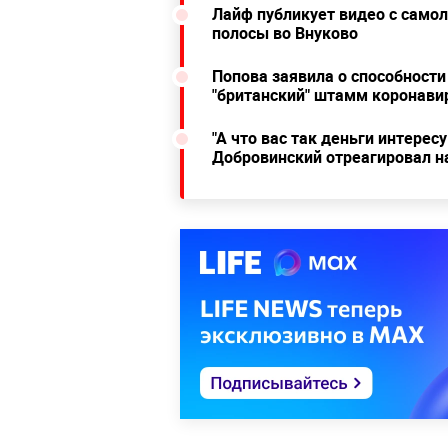
Лайф публикует видео с само
полосы во Внуково
Попова заявила о способности
"британский" штамм коронави
"А что вас так деньги интере
Добровинский отреагировал н