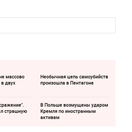
яне массово
Необычная цепь самоубийств
 в двух
произошла в Пентагоне
сражение".
В Польше возмущены ударом
ыл страшную
Кремля по иностранным
активам