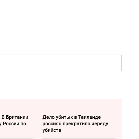
" В Британии
Дело убитых в Таиланде
у России по
россиян прекратило череду
убийств