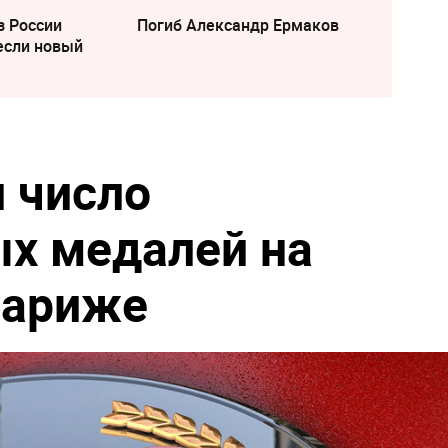
з России
Погиб Александр Ермаков
если новый
 число
х медалей на
Париже