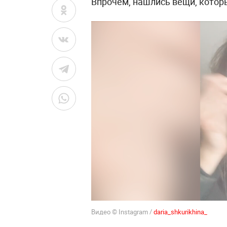
Впрочем, нашлись вещи, котор
Видео © Instagram /
daria_shkurikhina_