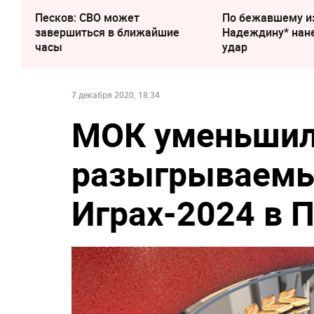
Песков: СВО может
По бежавшему и
завершиться в ближайшие
Надеждину* нан
часы
удар
7 декабря 2020, 18:34
МОК уменьшил
разыгрываемы
Играх-2024 в 