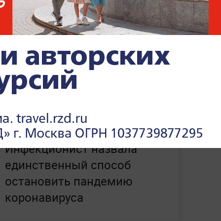
ных коронавирусной инфекцией. Ковид унёс
е 62 273 жизни. Выздоровели же за сутки
хся теперь в России 2 800 675 человек.
Инфекционист назвала
единственный способ
остановить пандемию
коронавируса