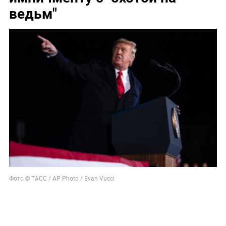
ведьм"
Фото © ТАСС / AP Photo / Evan Vucci