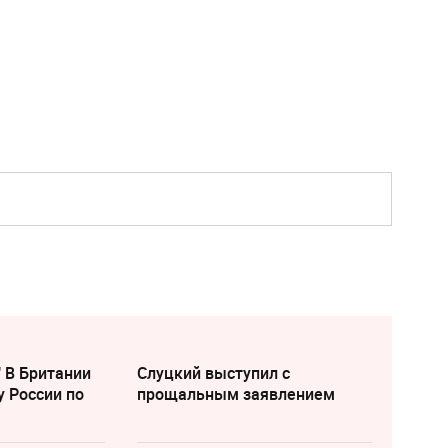
" В Британии
Слуцкий выступил с
у России по
прощальным заявлением