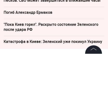
Песков: СВО может завершиться в ближайшие часы
Погиб Александр Ермаков
"Пока Киев горел". Раскрыто состояние Зеленского
после удара РФ
Катастрофа в Киеве: Зеленский уже покинул Украину
13 января 2021, 14:50
10559
©
2026
News Media Holding.
Все права защищены
Уборщица в доме
миллиардера Аминова
заметила пропажу сейфа, но
Информация
"не придала этому значения"
Контакты
Редакция
Правовая информация