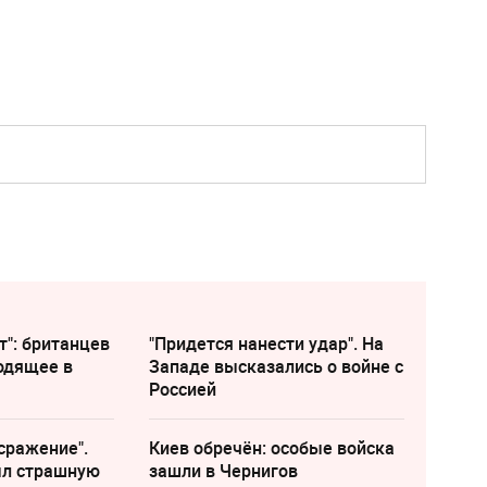
т": британцев
"Придется нанести удар". На
одящее в
Западе высказались о войне с
Россией
сражение".
Киев обречён: особые войска
ыл страшную
зашли в Чернигов