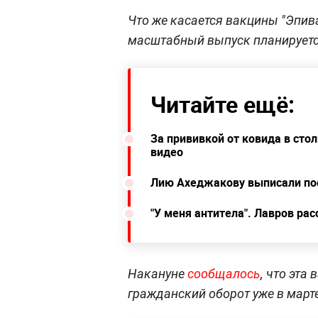
Что же касается вакцины "Эпива
масштабный выпуск планируетс
Читайте ещё:
За прививкой от ковида в ст
видео
Лию Ахеджакову выписали пос
"У меня антитела". Лавров ра
Накануне
сообщалось
, что эта
гражданский оборот уже в марте