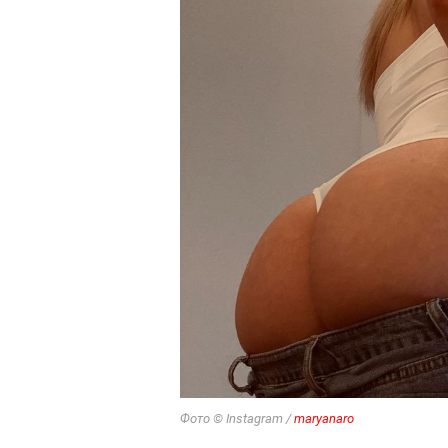
Фото © Instagram /
maryanaro