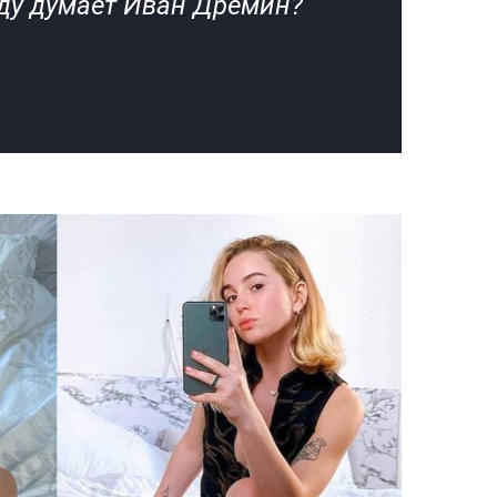
оду думает Иван Дрёмин?