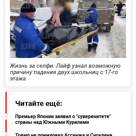
Жизнь за селфи. Лайф узнал возможную
причину падения двух школьниц с 17-го
этажа
Читайте ещё:
Премьер Японии заявил о "суверенитете"
страны над Южными Курилами
Трамп не помиловал Ассанжа и Сноудена