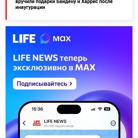
вручили подарки Байдену и Харрис после
инаугурации