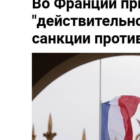
Во Франции пр
"действительн
санкции проти