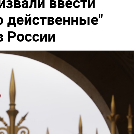
извали ввести
о действенные"
в России