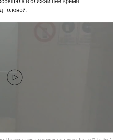
ообещала в ближайшее время
д головой.
 в Париже в поисках укрытия от холода. Видео © Twitter /