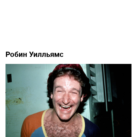
Робин Уилльямс