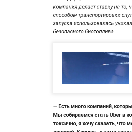
компания делает ставку на то,
способом транспортировки спут
запуска использовалась уника
безопасного биотоплива.
Есть много компаний, которы
—
Мы собираемся стать Uber в к
токсично, я хочу сказать, что 
дочерей. Клянусь, с ними ничег