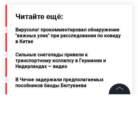
Читайте ещё:
Вирусолог прокомментировал обнаружение
"важных улик" при расследовании по ковиду
в Китае
Сильные снегопады привели к
транспортному коллапсу в Германии и
Нидерландах — видео
В Чечне задержали предполагаемых
пособников банды Бютукаева
©
2026
News Media Holding.
Все права защищены
Ранее Леонид Кравчук призвал Запад
усилить
экономическое и дипломатическое давление на
Москву
, так как она якобы не желает
Информация
выполнять свои обязательства по Донбассу.