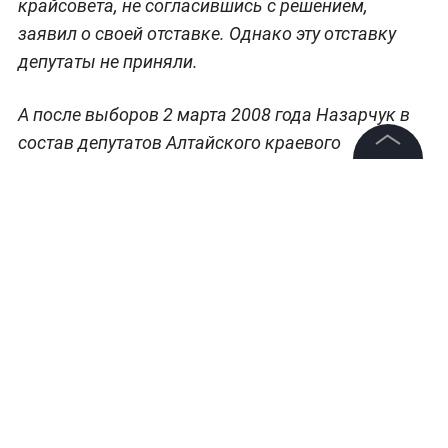
крайсовета, не согласившись с решением,
заявил о своей отставке. Однако эту отставку
депутаты не приняли.
А после выборов 2 марта 2008 года Назарчук в
состав депутатов Алтайского краевого
Законодательного собрания не избрался и
©
2026
News Media Holding.
сложил полномочия в связи с избранием нового
Все права защищены
депутатского корпуса.
Информация
Контакты
Редакция
Правовая информация
Политика обработки персональных данных
Партнерам