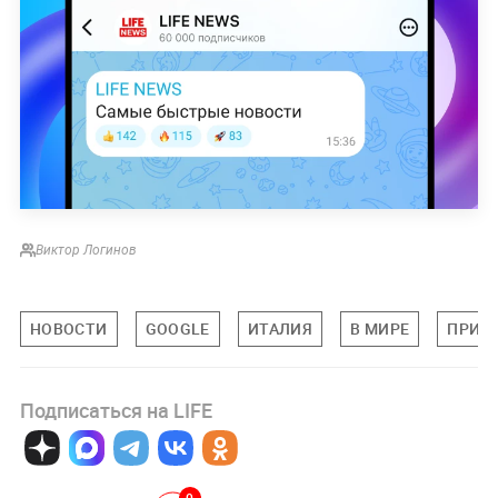
Виктор Логинов
НОВОСТИ
GOOGLE
ИТАЛИЯ
В МИРЕ
ПРИЛ
Подписаться на LIFE