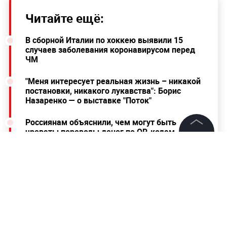
Читайте ещё:
В сборной Италии по хоккею выявили 15
случаев заболевания коронавирусом перед
ЧМ
"Меня интересует реальная жизнь – никакой
постановки, никакого лукавства": Борис
Назаренко — о выставке "Поток"
Россиянам объяснили, чем могут быть
чреваты переводы денег по QR-кодам
третьим лицам
©
2026
News Media Holding.
Все права защищены
Информация
Контакты