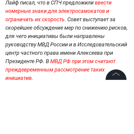
Лайф писал, что в СПЧ предложили
ввести
номерные знаки для электросамокатов и
ограничить их скорость
. Совет выступает за
скорейшее обсуждение мер по снижению рисков,
для чего инициативы были направлены
руководству МВД России и в Исследовательский
центр частного права имени Алексеева при
Президенте РФ. В
МВД РФ при этом считают
преждевременным рассмотрение таких
инициатив
.
©
2026
News Media Holding.
Все права защищены
Читайте ещё:
Семьям погибших при пожаре в рязанской
Информация
больнице выплатят по миллиону рублей
Контакты
В Петербурге задержали блогера Юрия