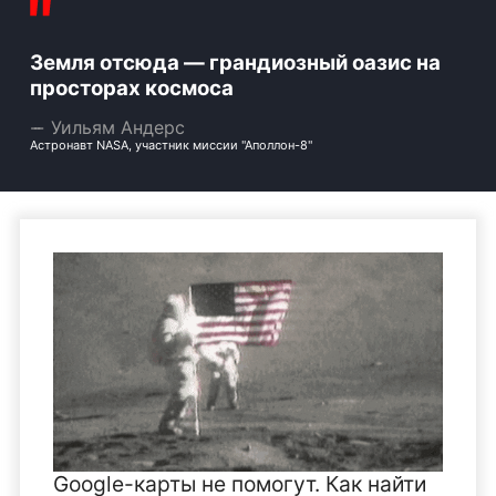
Земля отсюда — грандиозный оазис на
просторах космоса
Уильям Андерс
Астронавт NASA, участник миссии "Аполлон-8"
Google-карты не помогут. Как найти