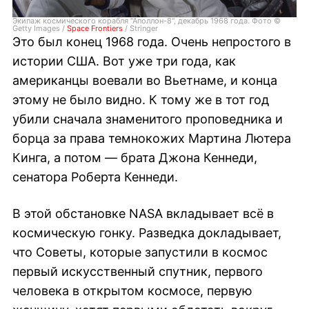
Экипаж космического корабля "Аполлон-8", декабрь 1968 года. Фото ©
Getty Images /
Space Frontiers
/ Stringer
Это был конец 1968 года. Очень непростого в
истории США. Вот уже три года, как
американцы воевали во Вьетнаме, и конца
этому не было видно. К тому же в тот год
убили сначала знаменитого проповедника и
борца за права темнокожих Мартина Лютера
Кинга, а потом — брата Джона Кеннеди,
сенатора Роберта Кеннеди.
В этой обстановке NASA вкладывает всё в
космическую гонку. Разведка докладывает,
что Советы, которые запустили в космос
первый искусственный спутник, первого
человека в открытом космосе, первую