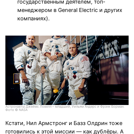
государственным деятелем, топ-
менеджером в General Electric и других
компаниях).
Астронавты Джеймс Ловелл – младший, Уильям Андерс и Фрэнк Борман.
Фото © NASA
Кстати, Нил Армстронг и Базз Олдрин тоже
готовились к этой миссии — как дублёры. А