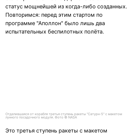
статус мощнейшей из когда-либо созданных.
Повторимся: перед этим стартом по
программе "Аполлон" было лишь два
испытательных беспилотных полёта.
Отделившаяся от корабля третья ступень ракеты "Сатурн-5" с макетом
лунного посадочного модуля. Фото © NASA
Это третья ступень ракеты с макетом