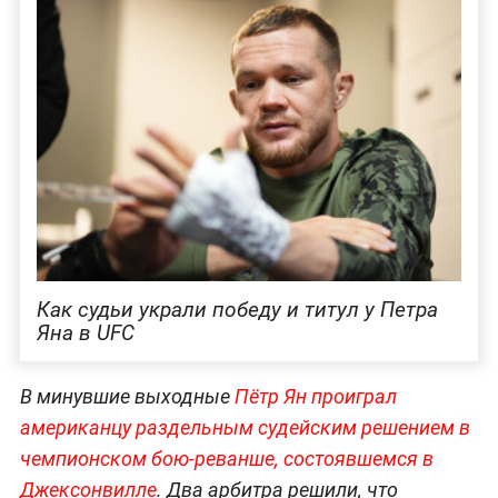
Как судьи украли победу и титул у Петра
Яна в UFC
В минувшие выходные
Пётр Ян проиграл
американцу раздельным судейским решением в
чемпионском бою-реванше, состоявшемся в
Джексонвилле
. Два арбитра решили, что