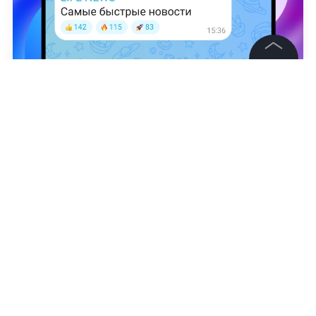
©
2026
News Media Holding.
Все права защищены
Агентство "Москва"
Алексей Берковиц
Информация
Контакты
Редакция
Правовая информация
Политика обработки персональных данных
Партнерам
RSS