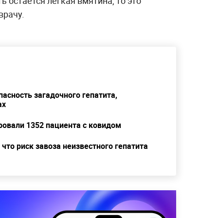
ь остаётся лёгкая вмятина, то это
врачу.
асность загадочного гепатита,
ах
ировали 1352 пациента с ковидом
 что риск завоза неизвестного гепатита