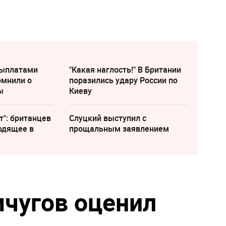
выплатами
"Какая наглость!" В Британии
омнили о
поразились удару России по
ы
Киеву
т": британцев
Слуцкий выступил с
одящее в
прощальным заявлением
чугов оценил