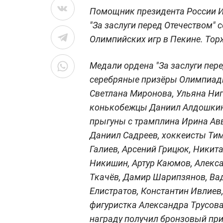
Помощник президента России И
"За заслуги перед Отечеством"
Олимпийских игр в Пекине. Тор
Медали ордена "За заслуги пере
серебряные призёры Олимпиады
Светлана Миронова, Ульяна Ниг
конькобежцы Даниил Алдошкин,
прыгуны с трамплина Ирина Ав
Даниил Садреев, хоккеисты Тим
Галиев, Арсений Грицюк, Никита
Никишин, Артур Каюмов, Алекс
Ткачёв, Дамир Шарипзянов, Ва
Елистратов, Константин Ивлиев
фигуристка Александра Трусов
награду получил бронзовый пр