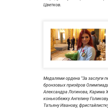
Цветков.
Медалями ордена "За заслуги пе
бронзовых призёров Олимпиады
Александра Логинова, Карима 
конькобежку Ангелину Голикову
Татьяну Иванову, фристайлистк