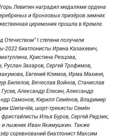
горь Левитин наградил медалями ордена
 серебряных и бронзовых призёров зимних
жественная церемония прошла в Кремле.
д Отечеством" I степени получили
-2022 биатлонисты Ирина Казакевич,
матуллина, Кристина Резцова,
 Руслан Захаров, Сергей Трофимов,
вакумова, Евгений Климов, Ирма Махиня,
ур Билялов, Вячеслав Войнов, Станислав
 Гусев, Александр Елесин, Александр
андр Самонов, Кирилл Семёнов, Владимир
дим Шипачёв, шорт-трекисты Семён
, фристайлисты Илья Буров, Сергей Ридзик,
а и лыжник Иван Якимушкин. Также
изёр соревнований биатлонист Максим