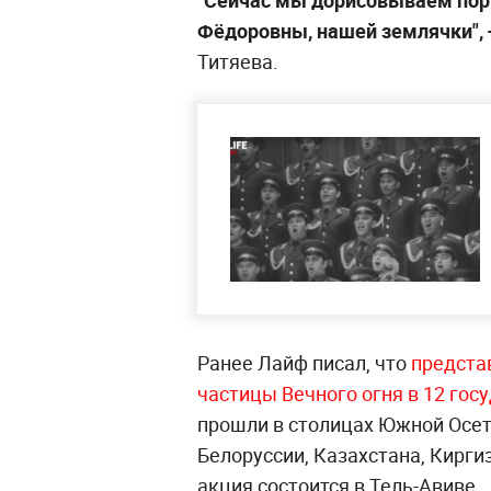
"Сейчас мы дорисовываем пор
Фёдоровны, нашей землячки",
Титяева.
Ранее Лайф писал, что
предста
частицы Вечного огня в 12 гос
прошли в столицах Южной Осет
Белоруссии, Казахстана, Кирги
акция состоится в Тель-Авиве.