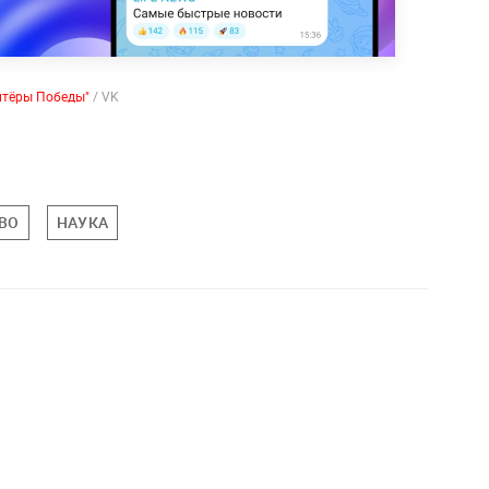
нтёры Победы"
/ VK
ВО
НАУКА