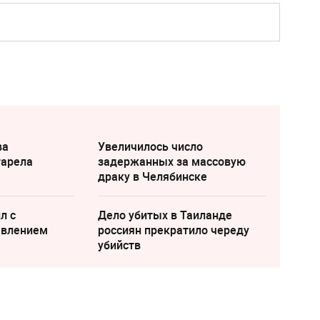
ва
Увеличилось число
тарела
задержанных за массовую
драку в Челябинске
л с
Дело убитых в Таиланде
явлением
россиян прекратило череду
убийств