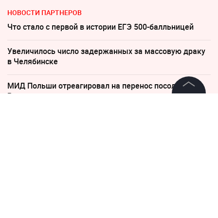
НОВОСТИ ПАРТНЕРОВ
Что стало с первой в истории ЕГЭ 500-балльницей
Увеличилось число задержанных за массовую драку
в Челябинске
МИД Польши отреагировал на перенос посольства
России
©
2026
News Media Holding.
Все права защищены
Погиб Александр Ермаков
Соседов: Пугачева безнадежно постарела
Информация
Россияне массово снимают наличные
Контакты
Редакция
Правовая информация
26 апреля 2022, 11:35
Политика обработки персональных данных