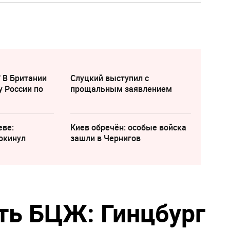
" В Британии
Слуцкий выступил с
у России по
прощальным заявлением
еве:
Киев обречён: особые войска
окинул
зашли в Чернигов
ть БЦЖ: Гинцбург