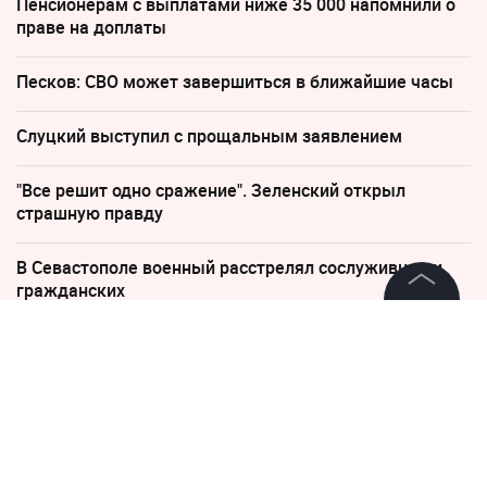
Пенсионерам с выплатами ниже 35 000 напомнили о
праве на доплаты
Песков: СВО может завершиться в ближайшие часы
Слуцкий выступил с прощальным заявлением
"Все решит одно сражение". Зеленский открыл
страшную правду
В Севастополе военный расстрелял сослуживцев и
гражданских
©
2026
News Media Holding.
Все права защищены
18 мая 2022, 10:58
Политолог Форманчук указал
на козыри Эрдогана, которые
Информация
спасут Турцию от исключения
Контакты