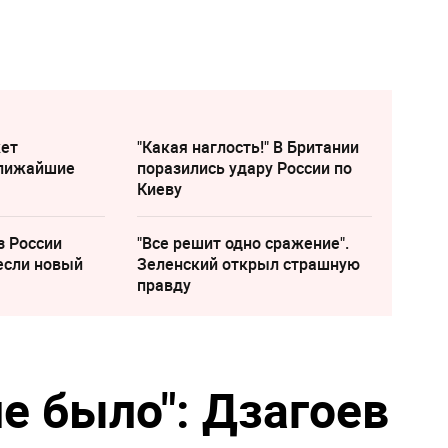
жет
"Какая наглость!" В Британии
ближайшие
поразились удару России по
Киеву
з России
"Все решит одно сражение".
если новый
Зеленский открыл страшную
правду
е было": Дзагоев