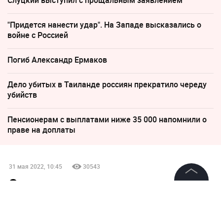
"Придется нанести удар". На Западе высказались о
войне с Россией
Погиб Александр Ермаков
Дело убитых в Таиланде россиян прекратило череду
убийств
Пенсионерам с выплатами ниже 35 000 напомнили о
праве на доплаты
31 мая 2022, 10:45
30543
Эти три имени носят
©
2026
News Media Holding.
мужчины, которые не могут и
Все права защищены
дня прожить без секса или