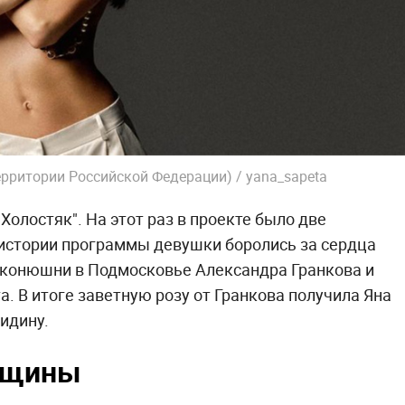
ерритории Российской Федерации) / yana_sapeta
олостяк". На этот раз в проекте было две
 истории программы девушки боролись за сердца
й конюшни в Подмосковье Александра Гранкова и
. В итоге заветную розу от Гранкова получила Яна
идину.
нщины