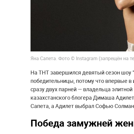
Яна Сапета. Фото © Instagram (запрещён на т
На ТНТ завершился девятый сезон шоу "Х
победительницы, потому что впервые в
сразу двух парней — владельца элитно
казахстанского блогера Димаша Адилета
Сапета, а Адилет выбрал Софью Солман
Победа замужней же