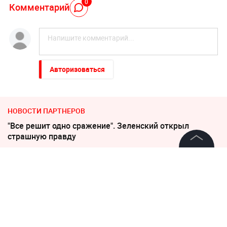
0
Комментарий
Авторизоваться
НОВОСТИ ПАРТНЕРОВ
"Все решит одно сражение". Зеленский открыл
страшную правду
©
2026
News Media Holding.
"Какая наглость!" В Британии поразились удару
Все права защищены
России по Киеву
Соседов: Пугачева безнадежно постарела
Информация
Слуцкий выступил с прощальным заявлением