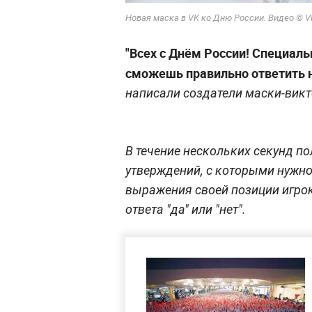
Новая маска в VK ко Дню России. Видео © V
"Всех с Днём России! Специаль
сможешь правильно ответить н
написали создатели маски-вик
В течение нескольких секунд п
утверждений, с которыми нужно
выражения своей позиции игрок
ответа "да" или "нет".