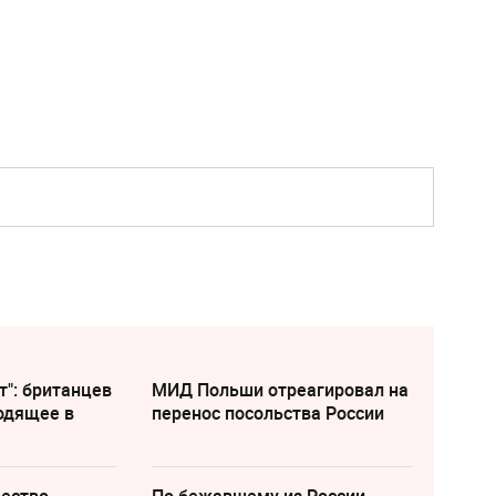
т": британцев
МИД Польши отреагировал на
одящее в
перенос посольства России