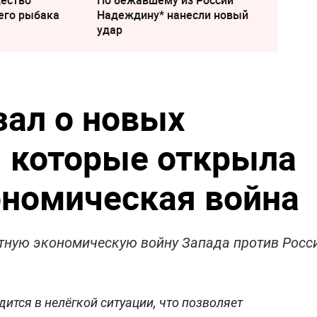
щество
По бежавшему из России
его рыбака
Надеждину* нанесли новый
удар
зал о новых
 которые открыла
ономическая война
тную экономическую войну Запада против Росс
ится в нелёгкой ситуации, что позволяет