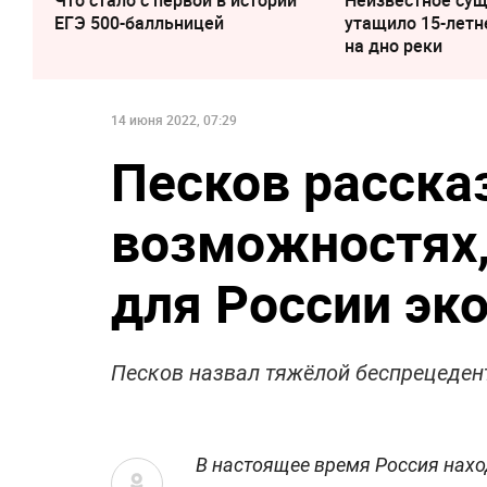
Что стало с первой в истории
Неизвестное су
ЕГЭ 500-балльницей
утащило 15-летн
на дно реки
14 июня 2022, 07:29
Песков расска
возможностях,
для России эк
Песков назвал тяжёлой беспрецеден
В настоящее время Россия наход