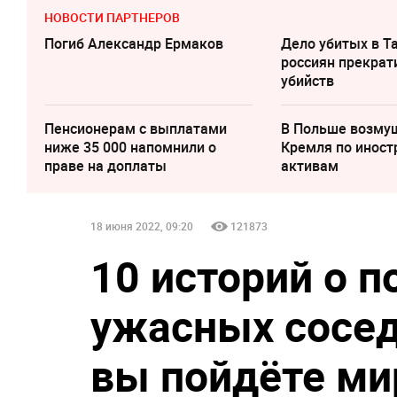
НОВОСТИ ПАРТНЕРОВ
Погиб Александр Ермаков
Дело убитых в Т
россиян прекрат
убийств
Пенсионерам с выплатами
В Польше возму
ниже 35 000 напомнили о
Кремля по инос
праве на доплаты
активам
18 июня 2022, 09:20
121873
10 историй о 
ужасных сосед
вы пойдёте ми