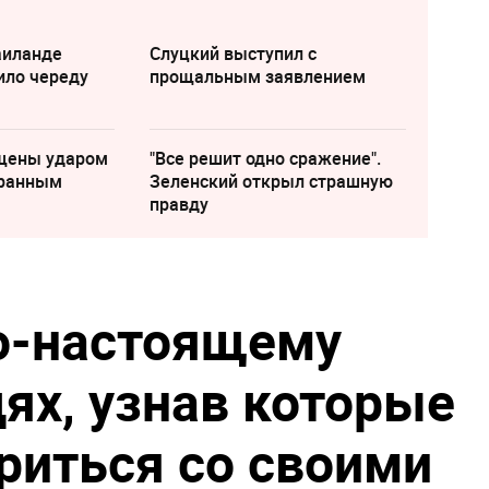
аиланде
Слуцкий выступил с
ило череду
прощальным заявлением
щены ударом
"Все решит одно сражение".
транным
Зеленский открыл страшную
правду
по-настоящему
ях, узнав которые
риться со своими