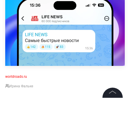
worldroads.ru
Ирина Фальке
©
2026
News Media Holding.
Все права защищены