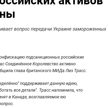
ины
ривает вопрос передачи Украине замороженных
конфискацию подсанкционных российских
час Соединённое Королевство активно
общила глава британского МИДа Лиз Трасс.
ределённо" поддерживает данную идею,
отать все детали". Трасс напомнила, что
нят в Канаде, возглавляемое ею
вопрос.