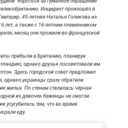
удили "бороться за гуманное обращение"
в Великобританию. Инцидент произошёл в
Гэмпшир. 45-летняя Наталья Голикова из
6 лет, а также с 16-летним племянником
преля, месяц они прожили во французской
ситы прибыли в Британию, планируя
тландию, однако друзья посоветовали им
мптон. Здесь городской совет предложил
, однако украинцы сразу обратили
ие жилья. По стенам стелилась чёрная
у одной из девочек беженцы не смогли
ия усугубилась тем, что во время
украли еду.