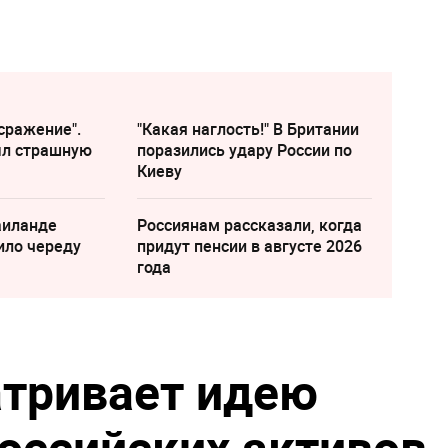
сражение".
"Какая наглость!" В Британии
ыл страшную
поразились удару России по
Киеву
аиланде
Россиянам рассказали, когда
ило череду
придут пенсии в августе 2026
года
тривает идею
оссийских активов