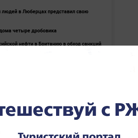
ий людей в Люберцах представил свою
 дома четыре дробовика
сийской нефти в Британию в обход санкций