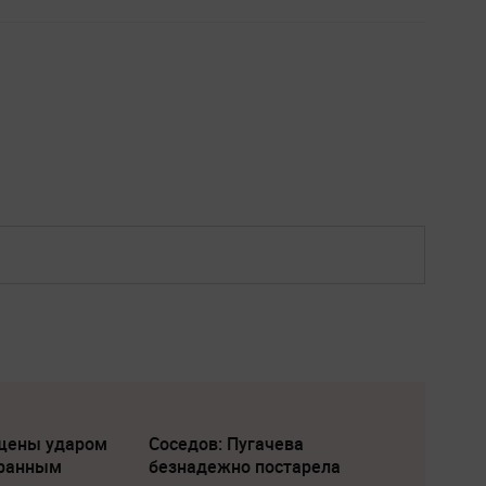
щены ударом
Соседов: Пугачева
транным
безнадежно постарела