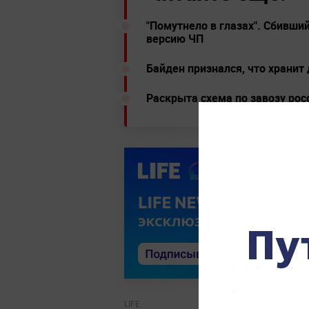
"Помутнело в глазах". Сбивш
версию ЧП
Байден признался, что хранит
Раскрыта схема по завозу рос
LIFE