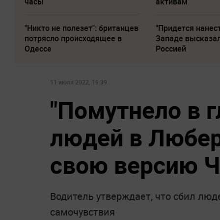
часы
активам
"Никто не полезет": британцев
"Придется нанест
потрясло происходящее в
Западе высказал
Одессе
Россией
11 июля 2022, 19:39
"Помутнело в г
людей в Любер
свою версию 
Водитель утверждает, что сбил люд
самочувствия