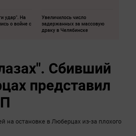
и удар". На
Увеличилось число
ись о войне с
задержанных за массовую
драку в Челябинске
лазах". Сбивший
цах представил
ЧП
ей на остановке в Люберцах из-за плохого