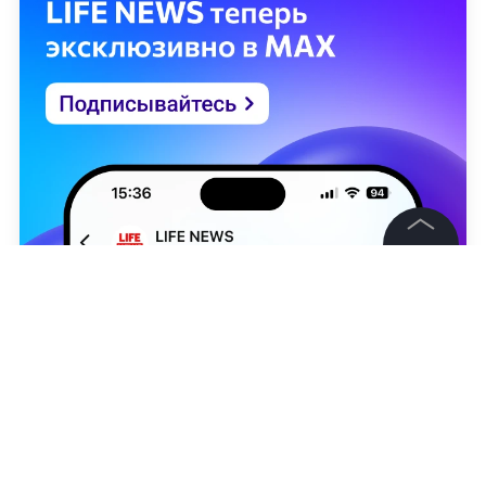
©
2026
News Media Holding.
Все права защищены
Информация
Контакты
Редакция
Eric Lafforgue / Art in All of Us / Corbis via Getty Images
Правовая информация