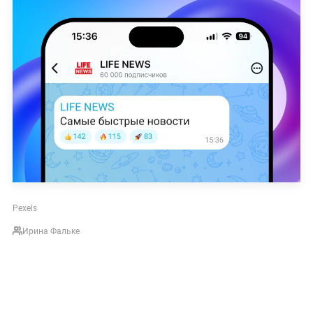
Pexels
Ирина Фальке