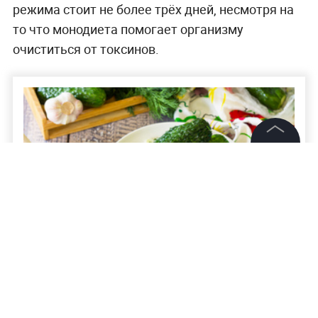
режима стоит не более трёх дней, несмотря на
то что монодиета помогает организму
очиститься от токсинов.
©
2026
News Media Holding.
Все права защищены
Информация
Контакты
10 классических рецептов хрустящих
малосольных огурцов
Редакция
Правовая информация