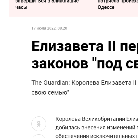
завершиться в ближайшие
потрясло происх
часы
Одессе
17 июля 2022, 08:20
Елизавета II п
законов "под 
The Guardian: Королева Елизавета I
свою семью"
Королева Великобритании Елиза
добилась внесения изменений 
обеспечения исключительных п