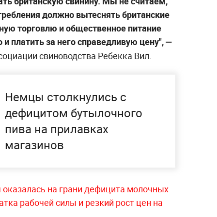
ать британскую свинину. Мы не считаем,
требления должно вытеснять британские
ную торговлю и общественное питание
и платить за него справедливую цену", —
социации свиноводства Ребекка Вил.
Немцы столкнулись с
дефицитом бутылочного
пива на прилавках
магазинов
 оказалась на грани дефицита молочных
атка рабочей силы и резкий рост цен на