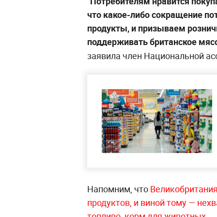
"Потребителям нравится покуп
что какое-либо сокращение по
продукты, и призываем рознич
поддерживать британское мясо 
заявила член Национальной ас
Напомним, что
Великобритания
продуктов, и виной тому — нехв
топливо, корм для животных
.