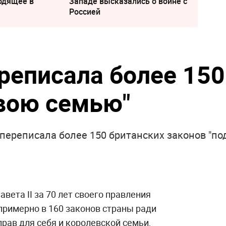
одящее в
Западе высказались о войне с
Россией
ереписала более 150
свою семью"
I переписала более 150 британских законов "по
вета II за 70 лет своего правления
примерно в 160 законов страны ради
рав для себя и королевской семьи,