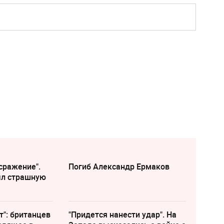
сражение".
Погиб Александр Ермаков
ыл страшную
т": британцев
"Придется нанести удар". На