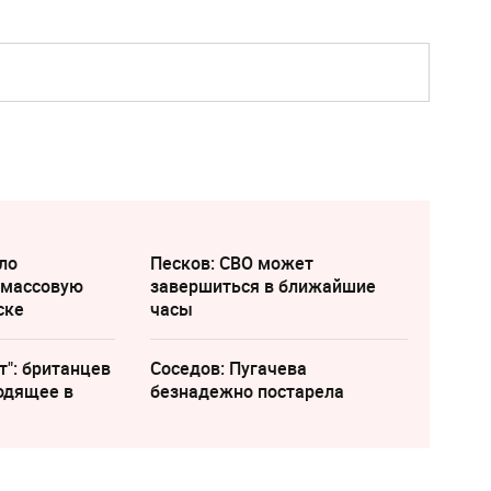
ло
Песков: СВО может
 массовую
завершиться в ближайшие
ске
часы
т": британцев
Соседов: Пугачева
одящее в
безнадежно постарела