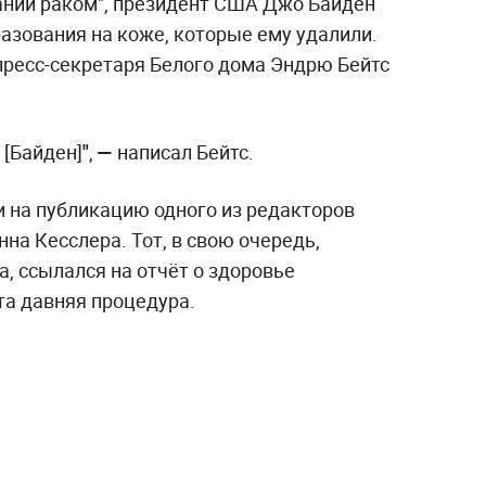
ании раком", президент США Джо Байден
азования на коже, которые ему удалили.
пресс-секретаря Белого дома Эндрю Бейтс
т
[Байден]
"
,
—
написал Бейтс.
и на публикацию одного из редакторов
нна Кесслера. Тот, в свою очередь,
, ссылался на отчёт о здоровье
та давняя процедура.