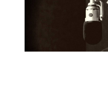
Кевин Конрой. Фото © YouTube-канал /
Batman Arkham Vide
Актёр, чьим голосом на англий