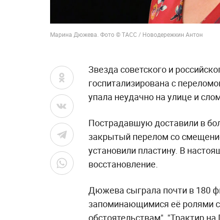
Марина Дюжева. Фото © ТАСС / Новодережкин Антон
Звезда советского и российск
госпитализирована с переломо
упала неудачно на улице и слом
Пострадавшую доставили в бол
закрытый перелом со смещени
установили пластину. В настоя
восстановление.
Дюжева сыграла почти в 180 ф
запоминающимися её ролями с
обстоятельствам", "Трактир на 