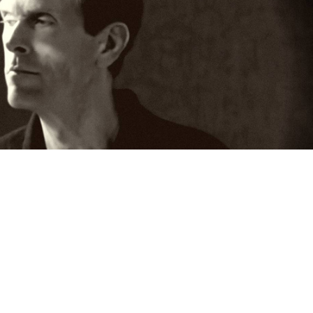
os
ском почти 30 лет говорил в мультсериалах