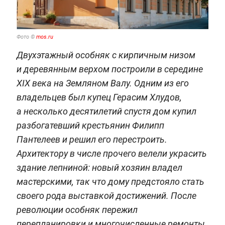
Фото ©
mos.ru
Двухэтажный особняк с кирпичным низом
и деревянным верхом построили в середине
XIX века на Земляном Валу. Одним из его
владельцев был купец Герасим Хлудов,
а несколько десятилетий спустя дом купил
разбогатевший крестьянин Филипп
Пантелеев и решил его перестроить.
Архитектору в числе прочего велели украсить
здание лепниной: новый хозяин владел
мастерскими, так что дому предстояло стать
своего рода выставкой достижений. После
революции особняк пережил
перепланировки и многочисленные ремонты.