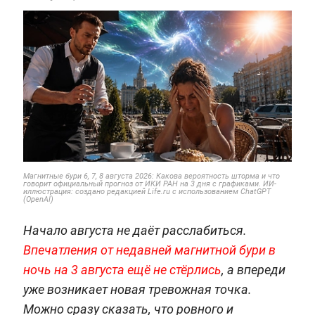
Магнитные бури 6, 7, 8 августа 2026: Какова вероятность шторма и что
говорит официальный прогноз от ИКИ РАН на 3 дня с графиками. ИИ-
иллюстрация: создано редакцией Life.ru с использованием ChatGPT
(OpenAI)
Начало августа не даёт расслабиться.
Впечатления от недавней магнитной бури в
ночь на 3 августа ещё не стёрлись
, а впереди
уже возникает новая тревожная точка.
Можно сразу сказать, что ровного и