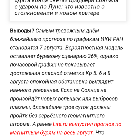
«Дата конца света» Брэдбери совпала
с ударом по Луне: что известно о
столкновении и новом кратере
Выводы?
Самым тревожным днём
ближайшего прогноза по графикам ИКИ РАН
становится 7 августа. Вероятностная модель
оставляет буревому сценарию 36%, однако
почасовой график не показывает
достижения опасной отметки Kp 5. 6 и 8
августа спокойная обстановка выглядит
намного увереннее. Если на Солнце не
произойдёт новых вспышек или выбросов
плазмы, ближайшие трое суток должны
пройти без серьёзного геомагнитного
шторма. А ранее
Life.ru выпустил прогноз по
магнитным бурям на весь август.
Что