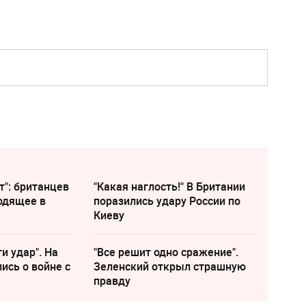
т": британцев
"Какая наглость!" В Британии
одящее в
поразились удару России по
Киеву
и удар". На
"Все решит одно сражение".
ись о войне с
Зеленский открыл страшную
правду