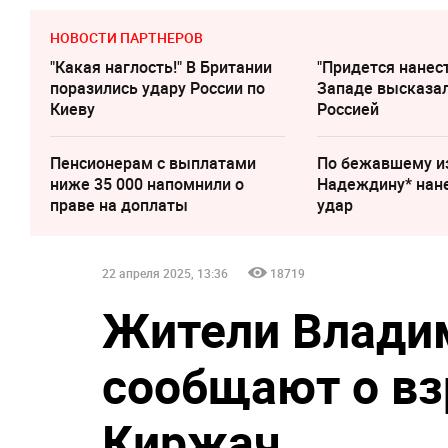
НОВОСТИ ПАРТНЕРОВ
"Какая наглость!" В Британии
"Придется нанест
поразились удару России по
Западе высказал
Киеву
Россией
Пенсионерам с выплатами
По бежавшему и
ниже 35 000 напомнили о
Надеждину* нан
праве на доплаты
удар
22 апреля 2025, 13:36
18719
Жители Влади
сообщают о вз
Киржач