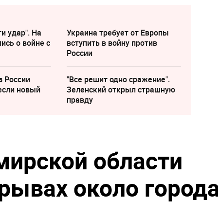
и удар". На
Украина требует от Европы
ись о войне с
вступить в войну против
России
з России
"Все решит одно сражение".
если новый
Зеленский открыл страшную
правду
мирской области
рывах около город