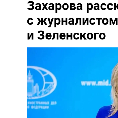
Захарова расс
с журналисто
и Зеленского