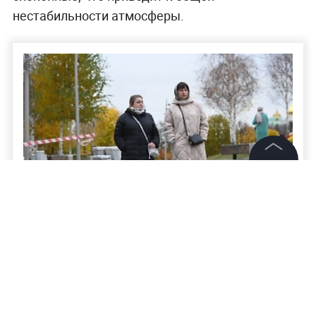
нестабильности атмосферы.
©
2026
News Media Holding.
Все права защищены
Информация
Синоптик назвал Life.ru дату, когда
москвичи смогут спрятать зимнюю
Контакты
одежду подальше
Редакция